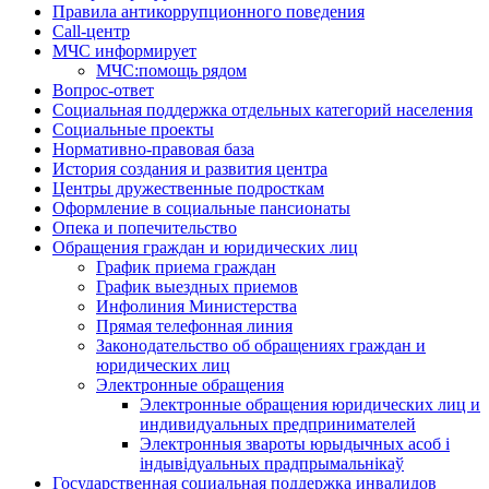
Правила антикоррупционного поведения
Call-центр
МЧС информирует
МЧС:помощь рядом
Вопрос-ответ
Социальная поддержка отдельных категорий населения
Социальные проекты
Нормативно-правовая база
История создания и развития центра
Центры дружественные подросткам
Оформление в социальные пансионаты
Опека и попечительство
Обращения граждан и юридических лиц
График приема граждан
График выездных приемов
Инфолиния Министерства
Прямая телефонная линия
Законодательство об обращениях граждан и
юридических лиц
Электронные обращения
Электронные обращения юридических лиц и
индивидуальных предпринимателей
Электронныя звароты юрыдычных асоб і
індывідуальных прадпрымальнікаў
Государственная социальная поддержка инвалидов