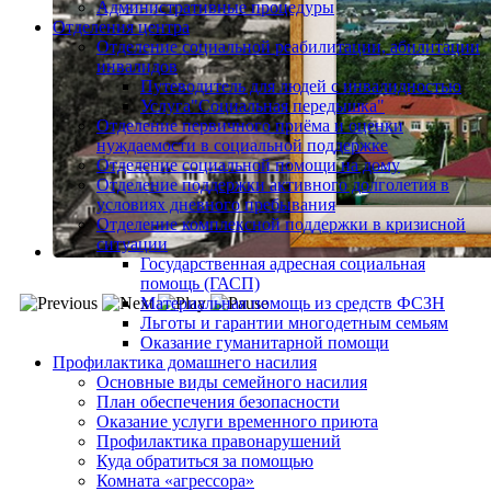
Административные процедуры
Отделения центра
Отделение социальной реабилитации, абилитации
инвалидов
Путеводитель для людей с инвалидностью
Услуга"Социальная передышка"
Отделение первичного приёма и оценки
нуждаемости в социальной поддержке
Отделение социальной помощи на дому
Отделение поддержки активного долголетия в
условиях дневного пребывания
Отделение комплексной поддержки в кризисной
ситуации
Государственная адресная социальная
помощь (ГАСП)
Материальная помощь из средств ФСЗН
Льготы и гарантии многодетным семьям
Оказание гуманитарной помощи
Профилактика домашнего насилия
Основные виды семейного насилия
План обеспечения безопасности
Оказание услуги временного приюта
Профилактика правонарушений
Куда обратиться за помощью
Комната «агрессора»