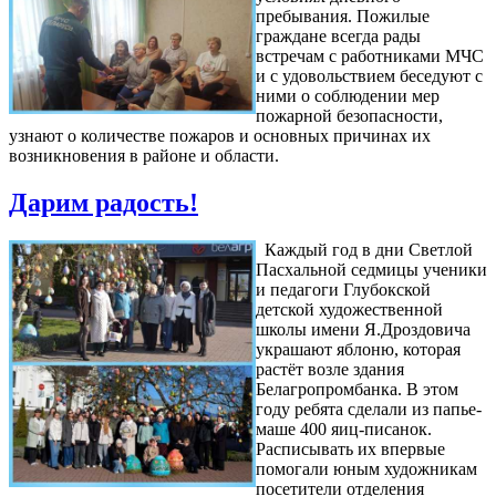
пребывания. Пожилые
граждане всегда рады
встречам с работниками МЧС
и с удовольствием беседуют с
ними о соблюдении мер
пожарной безопасности,
узнают о количестве пожаров и основных причинах их
возникновения в районе и области.
Дарим радость!
Каждый год в дни Светлой
Пасхальной седмицы ученики
и педагоги Глубокской
детской художественной
школы имени Я.Дроздовича
украшают яблоню, которая
растёт возле здания
Белагропромбанка. В этом
году ребята сделали из папье-
маше 400 яиц-писанок.
Расписывать их впервые
помогали юным художникам
посетители отделения