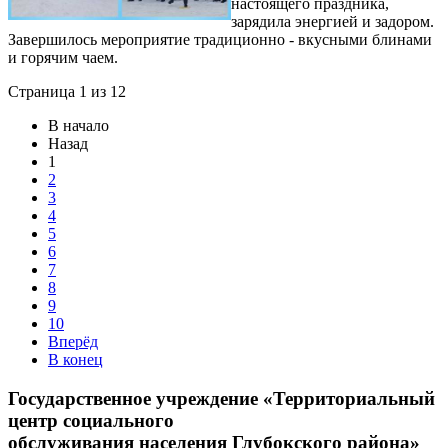
настоящего праздника,
зарядила энергией и задором.
Завершилось мероприятие традиционно - вкусными блинами
и горячим чаем.
Страница 1 из 12
В начало
Назад
1
2
3
4
5
6
7
8
9
10
Вперёд
В конец
Государственное учреждение «Территориальный
центр социального
обслуживания населения Глубокского района»