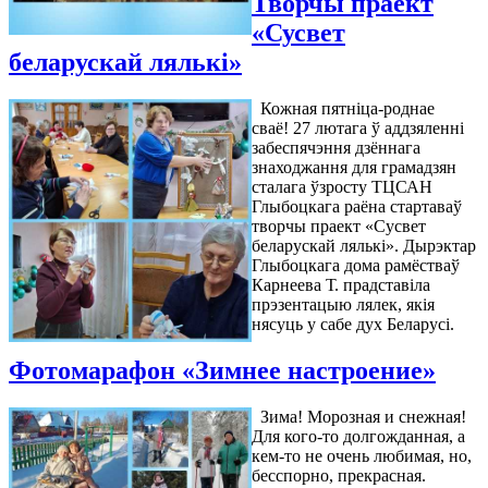
Творчы праект
«Сусвет
беларускай лялькі»
Кожная пятніца-роднае
сваё! 27 лютага ў аддзяленні
забеспячэння дзённага
знаходжання для грамадзян
сталага ўзросту ТЦСАН
Глыбоцкага раёна стартаваў
творчы праект «Сусвет
беларускай лялькі». Дырэктар
Глыбоцкага дома рамёстваў
Карнеева Т. прадставіла
прэзентацыю лялек, якія
нясуць у сабе дух Беларусі.
Фотомарафон «Зимнее настроение»
Зима! Морозная и снежная!
Для кого-то долгожданная, а
кем-то не очень любимая, но,
бесспорно, прекрасная.