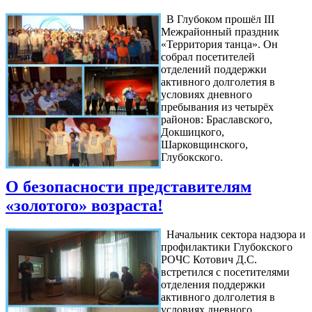
В Глубоком прошёл III
Межрайонный праздник
«Территория танца». Он
собрал посетителей
отделений поддержки
активного долголетия в
условиях дневного
пребывания из четырёх
районов: Браславского,
Докшицкого,
Шарковщинского,
Глубокского.
О безопасности представителям
«золотого» возраста!
Начальник сектора надзора и
профилактики Глубокского
РОЧС Котович Д.С.
встретился с посетителями
отделения поддержки
активного долголетия в
условиях дневного