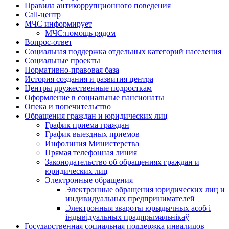
Правила антикоррупционного поведения
Call-центр
МЧС информирует
МЧС:помощь рядом
Вопрос-ответ
Социальная поддержка отдельных категорий населения
Социальные проекты
Нормативно-правовая база
История создания и развития центра
Центры дружественные подросткам
Оформление в социальные пансионаты
Опека и попечительство
Обращения граждан и юридических лиц
График приема граждан
График выездных приемов
Инфолиния Министерства
Прямая телефонная линия
Законодательство об обращениях граждан и
юридических лиц
Электронные обращения
Электронные обращения юридических лиц и
индивидуальных предпринимателей
Электронныя звароты юрыдычных асоб і
індывідуальных прадпрымальнікаў
Государственная социальная поддержка инвалидов