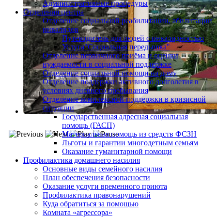
Административные процедуры
Отделения центра
Отделение социальной реабилитации, абилитации
инвалидов
Путеводитель для людей с инвалидностью
Услуга"Социальная передышка"
Отделение первичного приёма и оценки
нуждаемости в социальной поддержке
Отделение социальной помощи на дому
Отделение поддержки активного долголетия в
условиях дневного пребывания
Отделение комплексной поддержки в кризисной
ситуации
Государственная адресная социальная
помощь (ГАСП)
Материальная помощь из средств ФСЗН
Льготы и гарантии многодетным семьям
Оказание гуманитарной помощи
Профилактика домашнего насилия
Основные виды семейного насилия
План обеспечения безопасности
Оказание услуги временного приюта
Профилактика правонарушений
Куда обратиться за помощью
Комната «агрессора»