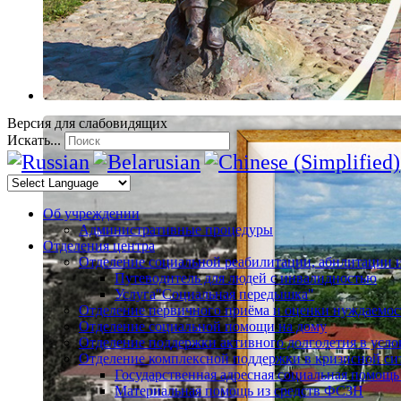
Версия для слабовидящих
Искать...
Об учреждении
Административные процедуры
Отделения центра
Отделение социальной реабилитации, абилитации 
Путеводитель для людей с инвалидностью
Услуга"Социальная передышка"
Отделение первичного приёма и оценки нуждаемос
Отделение социальной помощи на дому
Отделение поддержки активного долголетия в усл
Отделение комплексной поддержки в кризисной си
Государственная адресная социальная помощь
Материальная помощь из средств ФСЗН