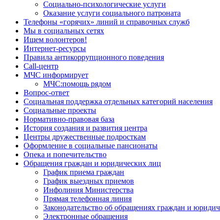
Социально-психологические услуги
Оказание услуги социального патроната
Телефоны «горячих» линий и справочных служб
Мы в социальных сетях
Ищем волонтеров!
Интернет-ресурсы
Правила антикоррупционного поведения
Call-центр
МЧС информирует
МЧС:помощь рядом
Вопрос-ответ
Социальная поддержка отдельных категорий населения
Социальные проекты
Нормативно-правовая база
История создания и развития центра
Центры дружественные подросткам
Оформление в социальные пансионаты
Опека и попечительство
Обращения граждан и юридических лиц
График приема граждан
График выездных приемов
Инфолиния Министерства
Прямая телефонная линия
Законодательство об обращениях граждан и юриди
Электронные обращения