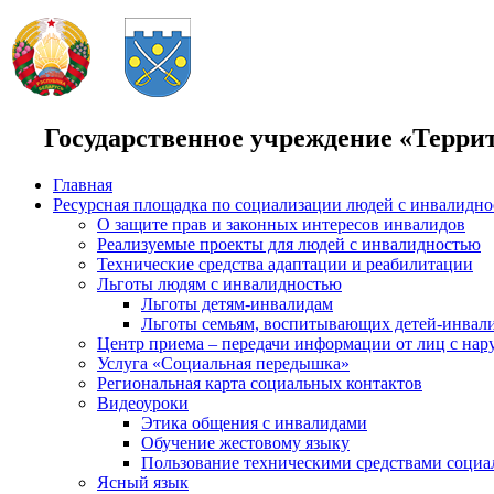
Государственное учреждение «Терри
Главная
Ресурсная площадка по социализации людей с инвалидн
О защите прав и законных интересов инвалидов
Реализуемые проекты для людей с инвалидностью
Технические средства адаптации и реабилитации
Льготы людям с инвалидностью
Льготы детям-инвалидам
Льготы семьям, воспитывающих детей-инвал
Центр приема – передачи информации от лиц с нар
Услуга «Социальная передышка»
Региональная карта социальных контактов
Видеоуроки
Этика общения с инвалидами
Обучение жестовому языку
Пользование техническими средствами социа
Ясный язык