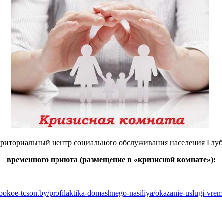
риториальный центр социального обслуживания населения Глуб
временного приюта (размещение в «кризисной комнате»):
bokoe-tcson.by/profilaktika-domashnego-nasiliya/okazanie-uslugi-vre