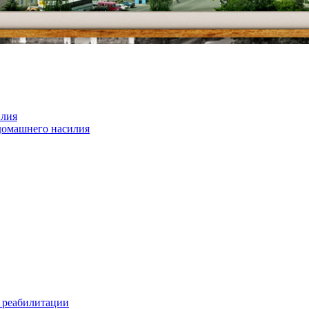
илия
домашнего насилия
 реабилитации