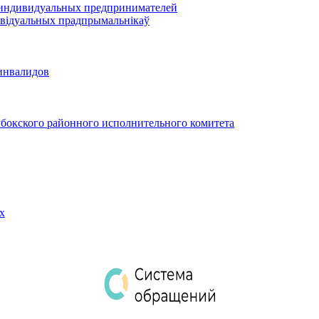
 индивидуальных предпринимателей
відуальных прадпрымальнікаў
инвалидов
бокского районного исполнительного комитета
х