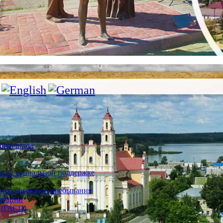
инвалидов
ти в социальной поддержке
овиях дневного пребывания
туации
 (ГАСП)