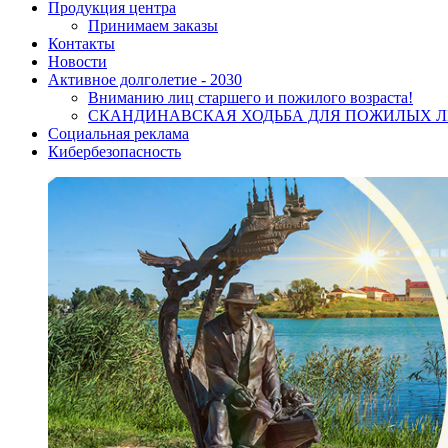
Продукция центра
Принимаем заказы
Контакты
Новости
Активное долголетие - 2030
Вниманию лиц старшего и пожилого возраста!
CКАНДИНАВСКАЯ ХОДЬБА ДЛЯ ПОЖИЛЫХ 
Социальная реклама
Кибербезопасность