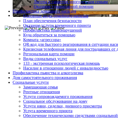
Льготы и гарантии многодетным семьям
Оказание гуманитарной помощи
Профилактика домашнего насилия
Основные виды семейного насилия
План обеспечения безопасности
Оказание услуги временного приюта
Профилактика правонарушений
Куда обратиться за помощью
Комната «агрессора»
QR-код для быстрого реагирования в ситуации нас
Кризисная телефонная линия для пострадавших от 
Региональная карта помощи
Виды социальных услуг
133 - экстренная психологическая помощь
Насилие в отношении людей с инвалидностью
Профилактика пьянства и алкоголизма
Дом самостоятельного проживания
Социальные услуги
Замещающая семья
Рентные отношения
Услуги сопровождаемого проживания
Социальное обслуживание на дому
Услуги няни, сиделки, дневного присмотра
Услуга временного приюта
Обеспечение техническими средствами социальной