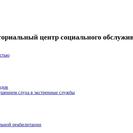
ториальный центр социального обслужив
остью
идов
ушением слуха в экстренные службы
льной реабилитации