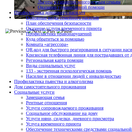
Льготы и гарантии многодетным семьям
Оказание гуманитарной помощи
Профилактика домашнего насилия
Основные виды семейного насилия
План обеспечения безопасности
Оказание услуги временного приюта
Профилактика правонарушений
Куда обратиться за помощью
Комната «агрессора»
QR-код для быстрого реагирования в ситуации нас
Кризисная телефонная линия для пострадавших от 
Региональная карта помощи
Виды социальных услуг
133 - экстренная психологическая помощь
Насилие в отношении людей с инвалидностью
Профилактика пьянства и алкоголизма
Дом самостоятельного проживания
Социальные услуги
Замещающая семья
Рентные отношения
Услуги сопровождаемого проживания
Социальное обслуживание на дому
Услуги няни, сиделки, дневного присмотра
Услуга временного приюта
Обеспечение техническими средствами социальной