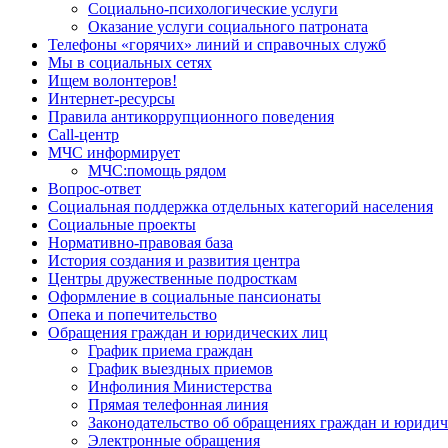
Социально-психологические услуги
Оказание услуги социального патроната
Телефоны «горячих» линий и справочных служб
Мы в социальных сетях
Ищем волонтеров!
Интернет-ресурсы
Правила антикоррупционного поведения
Call-центр
МЧС информирует
МЧС:помощь рядом
Вопрос-ответ
Социальная поддержка отдельных категорий населения
Социальные проекты
Нормативно-правовая база
История создания и развития центра
Центры дружественные подросткам
Оформление в социальные пансионаты
Опека и попечительство
Обращения граждан и юридических лиц
График приема граждан
График выездных приемов
Инфолиния Министерства
Прямая телефонная линия
Законодательство об обращениях граждан и юриди
Электронные обращения