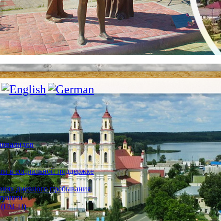
инвалидов
ти в социальной поддержке
овиях дневного пребывания
туации
 (ГАСП)