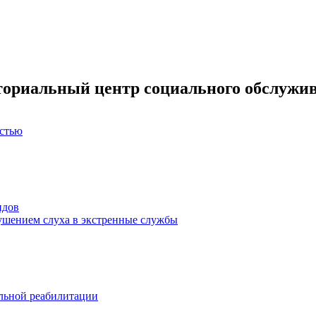
ториальный центр социального обслужив
остью
идов
ушением слуха в экстренные службы
льной реабилитации