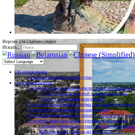
Версия для слабовидящих
Искать...
Об учреждении
Административные процедуры
Отделения центра
Отделение социальной реабилитации, абилитации 
Путеводитель для людей с инвалидностью
Услуга"Социальная передышка"
Отделение первичного приёма и оценки нуждаемос
Отделение социальной помощи на дому
Отделение поддержки активного долголетия в усл
Отделение комплексной поддержки в кризисной си
Государственная адресная социальная помощь
Материальная помощь из средств ФСЗН