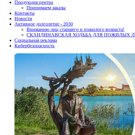
Продукция центра
Принимаем заказы
Контакты
Новости
Активное долголетие - 2030
Вниманию лиц старшего и пожилого возраста!
CКАНДИНАВСКАЯ ХОДЬБА ДЛЯ ПОЖИЛЫХ 
Социальная реклама
Кибербезопасность