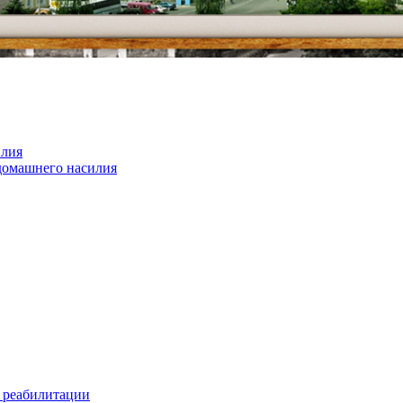
илия
домашнего насилия
 реабилитации