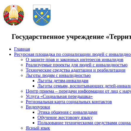
Государственное учреждение «Терри
Главная
Ресурсная площадка по социализации людей с инвалидн
О защите прав и законных интересов инвалидов
Реализуемые проекты для людей с инвалидностью
Технические средства адаптации и реабилитации
Льготы людям с инвалидностью
Льготы детям-инвалидам
Льготы семьям, воспитывающих детей-инвал
Центр приема – передачи информации от лиц с нар
Услуга «Социальная передышка»
Региональная карта социальных контактов
Видеоуроки
Этика общения с инвалидами
Обучение жестовому языку
Пользование техническими средствами социа
Ясный язык