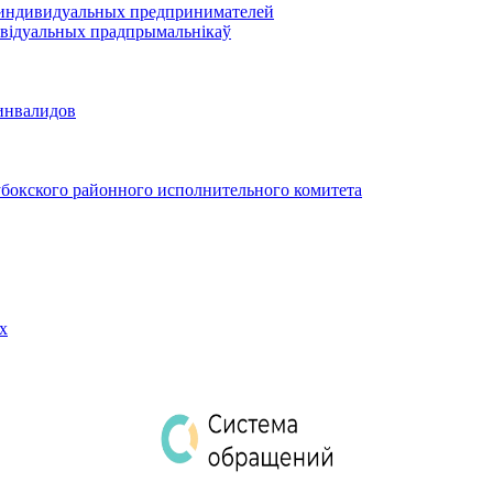
 индивидуальных предпринимателей
відуальных прадпрымальнікаў
инвалидов
бокского районного исполнительного комитета
х