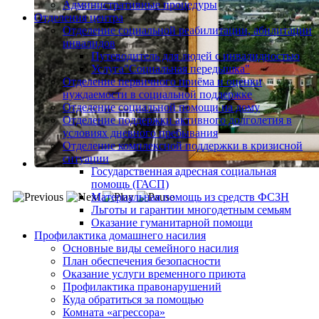
Административные процедуры
Отделения центра
Отделение социальной реабилитации, абилитации
инвалидов
Путеводитель для людей с инвалидностью
Услуга"Социальная передышка"
Отделение первичного приёма и оценки
нуждаемости в социальной поддержке
Отделение социальной помощи на дому
Отделение поддержки активного долголетия в
условиях дневного пребывания
Отделение комплексной поддержки в кризисной
ситуации
Государственная адресная социальная
помощь (ГАСП)
Материальная помощь из средств ФСЗН
Льготы и гарантии многодетным семьям
Оказание гуманитарной помощи
Профилактика домашнего насилия
Основные виды семейного насилия
План обеспечения безопасности
Оказание услуги временного приюта
Профилактика правонарушений
Куда обратиться за помощью
Комната «агрессора»