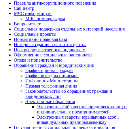
Правила антикоррупционного поведения
Call-центр
МЧС информирует
МЧС:помощь рядом
Вопрос-ответ
Социальная поддержка отдельных категорий населения
Социальные проекты
Нормативно-правовая база
История создания и развития центра
Центры дружественные подросткам
Оформление в социальные пансионаты
Опека и попечительство
Обращения граждан и юридических лиц
График приема граждан
График выездных приемов
Инфолиния Министерства
Прямая телефонная линия
Законодательство об обращениях граждан и
юридических лиц
Электронные обращения
Электронные обращения юридических лиц и
индивидуальных предпринимателей
Электронныя звароты юрыдычных асоб і
індывідуальных прадпрымальнікаў
Государственная социальная поддержка инвалидов