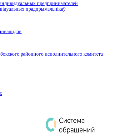
 индивидуальных предпринимателей
відуальных прадпрымальнікаў
инвалидов
бокского районного исполнительного комитета
х