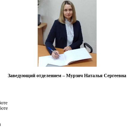
Заведующий отделением – Мурзич Наталья Сергеевна
боте
боте
и