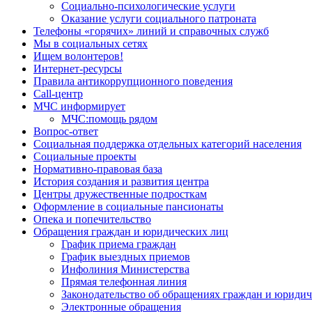
Социально-психологические услуги
Оказание услуги социального патроната
Телефоны «горячих» линий и справочных служб
Мы в социальных сетях
Ищем волонтеров!
Интернет-ресурсы
Правила антикоррупционного поведения
Call-центр
МЧС информирует
МЧС:помощь рядом
Вопрос-ответ
Социальная поддержка отдельных категорий населения
Социальные проекты
Нормативно-правовая база
История создания и развития центра
Центры дружественные подросткам
Оформление в социальные пансионаты
Опека и попечительство
Обращения граждан и юридических лиц
График приема граждан
График выездных приемов
Инфолиния Министерства
Прямая телефонная линия
Законодательство об обращениях граждан и юриди
Электронные обращения