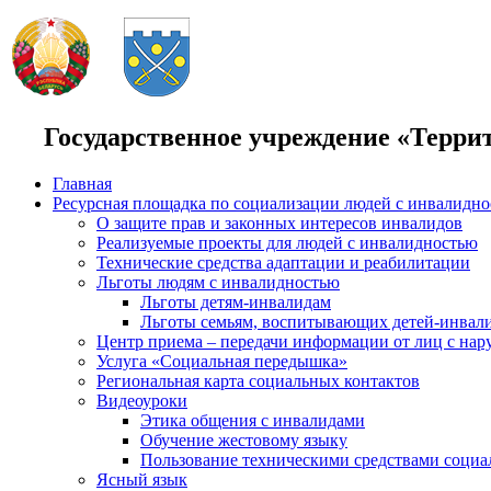
Государственное учреждение «Терри
Главная
Ресурсная площадка по социализации людей с инвалидн
О защите прав и законных интересов инвалидов
Реализуемые проекты для людей с инвалидностью
Технические средства адаптации и реабилитации
Льготы людям с инвалидностью
Льготы детям-инвалидам
Льготы семьям, воспитывающих детей-инвал
Центр приема – передачи информации от лиц с нар
Услуга «Социальная передышка»
Региональная карта социальных контактов
Видеоуроки
Этика общения с инвалидами
Обучение жестовому языку
Пользование техническими средствами социа
Ясный язык