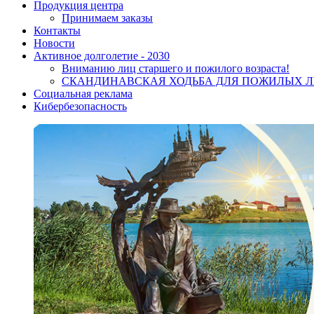
Продукция центра
Принимаем заказы
Контакты
Новости
Активное долголетие - 2030
Вниманию лиц старшего и пожилого возраста!
CКАНДИНАВСКАЯ ХОДЬБА ДЛЯ ПОЖИЛЫХ 
Социальная реклама
Кибербезопасность