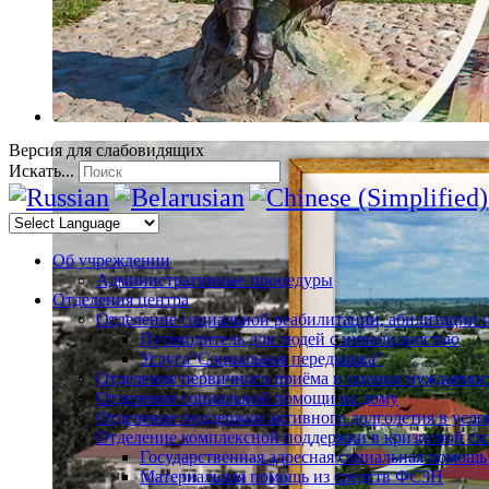
Версия для слабовидящих
Искать...
Об учреждении
Административные процедуры
Отделения центра
Отделение социальной реабилитации, абилитации 
Путеводитель для людей с инвалидностью
Услуга"Социальная передышка"
Отделение первичного приёма и оценки нуждаемос
Отделение социальной помощи на дому
Отделение поддержки активного долголетия в усл
Отделение комплексной поддержки в кризисной си
Государственная адресная социальная помощь
Материальная помощь из средств ФСЗН