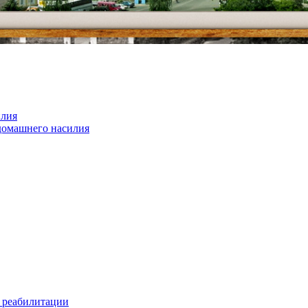
илия
домашнего насилия
 реабилитации