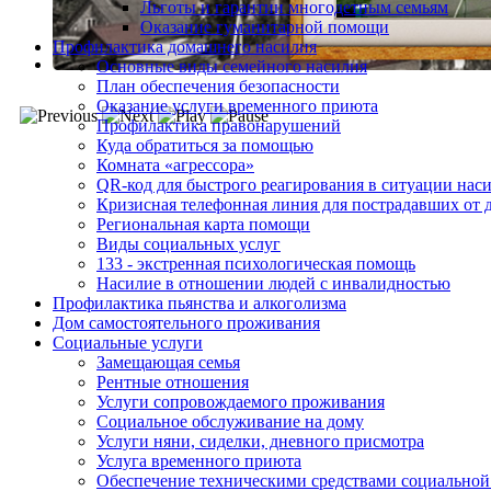
Льготы и гарантии многодетным семьям
Оказание гуманитарной помощи
Профилактика домашнего насилия
Основные виды семейного насилия
План обеспечения безопасности
Оказание услуги временного приюта
Профилактика правонарушений
Куда обратиться за помощью
Комната «агрессора»
QR-код для быстрого реагирования в ситуации нас
Кризисная телефонная линия для пострадавших от 
Региональная карта помощи
Виды социальных услуг
133 - экстренная психологическая помощь
Насилие в отношении людей с инвалидностью
Профилактика пьянства и алкоголизма
Дом самостоятельного проживания
Социальные услуги
Замещающая семья
Рентные отношения
Услуги сопровождаемого проживания
Социальное обслуживание на дому
Услуги няни, сиделки, дневного присмотра
Услуга временного приюта
Обеспечение техническими средствами социальной