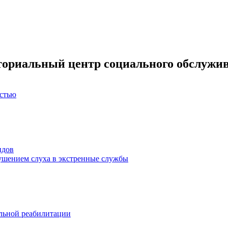
ториальный центр социального обслужив
остью
идов
ушением слуха в экстренные службы
льной реабилитации