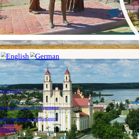
инвалидов
ти в социальной поддержке
овиях дневного пребывания
туации
 (ГАСП)