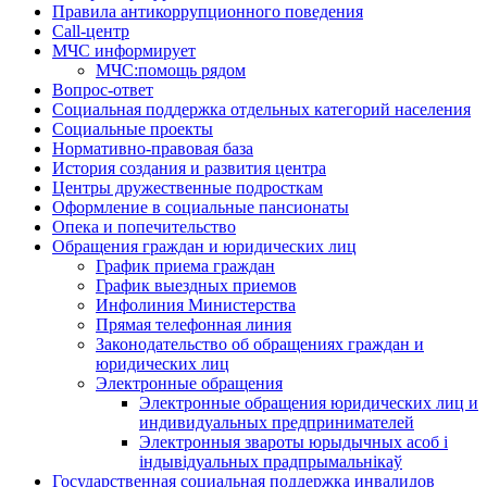
Правила антикоррупционного поведения
Call-центр
МЧС информирует
МЧС:помощь рядом
Вопрос-ответ
Социальная поддержка отдельных категорий населения
Социальные проекты
Нормативно-правовая база
История создания и развития центра
Центры дружественные подросткам
Оформление в социальные пансионаты
Опека и попечительство
Обращения граждан и юридических лиц
График приема граждан
График выездных приемов
Инфолиния Министерства
Прямая телефонная линия
Законодательство об обращениях граждан и
юридических лиц
Электронные обращения
Электронные обращения юридических лиц и
индивидуальных предпринимателей
Электронныя звароты юрыдычных асоб і
індывідуальных прадпрымальнікаў
Государственная социальная поддержка инвалидов