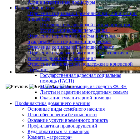
Административные процедуры
Отделения центра
Отделение социальной реабилитации, абилитации
инвалидов
Путеводитель для людей с инвалидностью
Услуга"Социальная передышка"
Отделение первичного приёма и оценки
нуждаемости в социальной поддержке
Отделение социальной помощи на дому
Отделение поддержки активного долголетия в
условиях дневного пребывания
Отделение комплексной поддержки в кризисной
ситуации
Государственная адресная социальная
помощь (ГАСП)
Материальная помощь из средств ФСЗН
Льготы и гарантии многодетным семьям
Оказание гуманитарной помощи
Профилактика домашнего насилия
Основные виды семейного насилия
План обеспечения безопасности
Оказание услуги временного приюта
Профилактика правонарушений
Куда обратиться за помощью
Комната «агрессора»