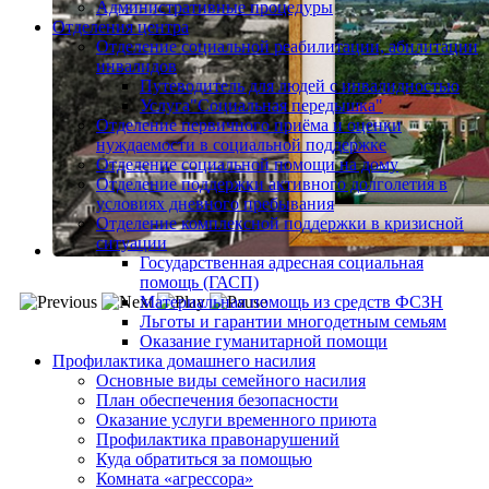
Административные процедуры
Отделения центра
Отделение социальной реабилитации, абилитации
инвалидов
Путеводитель для людей с инвалидностью
Услуга"Социальная передышка"
Отделение первичного приёма и оценки
нуждаемости в социальной поддержке
Отделение социальной помощи на дому
Отделение поддержки активного долголетия в
условиях дневного пребывания
Отделение комплексной поддержки в кризисной
ситуации
Государственная адресная социальная
помощь (ГАСП)
Материальная помощь из средств ФСЗН
Льготы и гарантии многодетным семьям
Оказание гуманитарной помощи
Профилактика домашнего насилия
Основные виды семейного насилия
План обеспечения безопасности
Оказание услуги временного приюта
Профилактика правонарушений
Куда обратиться за помощью
Комната «агрессора»