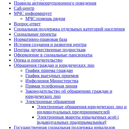
Правила антикоррупционного поведения
Call-центр
МЧС информирует
МЧС:помощь рядом
Вопрос-ответ
Социальная поддержка отдельных категорий населения
Социальные проекты
Нормативно-правовая база
История создания и развития центра
Центры дружественные подросткам
Оформление в социальные пансионаты
Опека и попечительство
Обращения граждан и юридических лиц
График приема граждан
График выездных приемов
Инфолиния Министерства
Прямая телефонная линия
Законодательство об обращениях граждан и
юридических лиц
Электронные обращения
Электронные обращения юридических лиц и
индивидуальных предпринимателей
Электронныя звароты юрыдычных асоб і
індывідуальных прадпрымальнікаў
Государственная социальная поддержка инвалидов