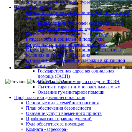
Административные процедуры
Отделения центра
Отделение социальной реабилитации, абилитации
инвалидов
Путеводитель для людей с инвалидностью
Услуга"Социальная передышка"
Отделение первичного приёма и оценки
нуждаемости в социальной поддержке
Отделение социальной помощи на дому
Отделение поддержки активного долголетия в
условиях дневного пребывания
Отделение комплексной поддержки в кризисной
ситуации
Государственная адресная социальная
помощь (ГАСП)
Материальная помощь из средств ФСЗН
Льготы и гарантии многодетным семьям
Оказание гуманитарной помощи
Профилактика домашнего насилия
Основные виды семейного насилия
План обеспечения безопасности
Оказание услуги временного приюта
Профилактика правонарушений
Куда обратиться за помощью
Комната «агрессора»