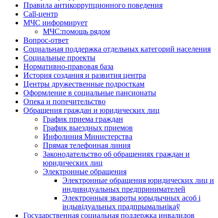
Правила антикоррупционного поведения
Call-центр
МЧС информирует
МЧС:помощь рядом
Вопрос-ответ
Социальная поддержка отдельных категорий населения
Социальные проекты
Нормативно-правовая база
История создания и развития центра
Центры дружественные подросткам
Оформление в социальные пансионаты
Опека и попечительство
Обращения граждан и юридических лиц
График приема граждан
График выездных приемов
Инфолиния Министерства
Прямая телефонная линия
Законодательство об обращениях граждан и
юридических лиц
Электронные обращения
Электронные обращения юридических лиц и
индивидуальных предпринимателей
Электронныя звароты юрыдычных асоб і
індывідуальных прадпрымальнікаў
Государственная социальная поддержка инвалидов