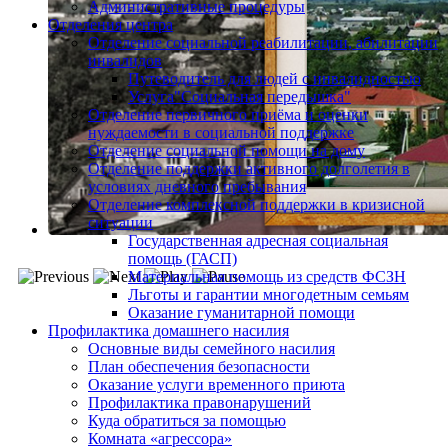
Административные процедуры
Отделения центра
Отделение социальной реабилитации, абилитации
инвалидов
Путеводитель для людей с инвалидностью
Услуга"Социальная передышка"
Отделение первичного приёма и оценки
нуждаемости в социальной поддержке
Отделение социальной помощи на дому
Отделение поддержки активного долголетия в
условиях дневного пребывания
Отделение комплексной поддержки в кризисной
ситуации
Государственная адресная социальная
помощь (ГАСП)
Материальная помощь из средств ФСЗН
Льготы и гарантии многодетным семьям
Оказание гуманитарной помощи
Профилактика домашнего насилия
Основные виды семейного насилия
План обеспечения безопасности
Оказание услуги временного приюта
Профилактика правонарушений
Куда обратиться за помощью
Комната «агрессора»