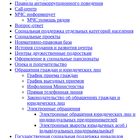
Правила антикоррупционного поведения
Call-центр
МЧС информирует
МЧС:помощь рядом
Вопрос-ответ
Социальная поддержка отдельных категорий населения
Социальные проекты
Нормативно-правовая база
История создания и развития центра
Центры дружественные подросткам
Оформление в социальные пансионаты
Опека и попечительство
Обращения граждан и юридических лиц
График приема граждан
График выездных приемов
Инфолиния Министерства
Прямая телефонная линия
Законодательство об обращениях граждан и
юридических лиц
Электронные обращения
Электронные обращения юридических лиц и
индивидуальных предпринимателей
Электронныя звароты юрыдычных асоб і
індывідуальных прадпрымальнікаў
Государственная социальная поддержка инвалидов