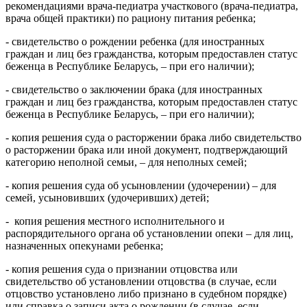
рекомендациями врача-педиатра участкового (врача-педиатра,
врача общей практики) по рациону питания ребенка;
- свидетельство о рождении ребенка (для иностранных
граждан и лиц без гражданства, которым предоставлен статус
беженца в Республике Беларусь, – при его наличии);
- свидетельство о заключении брака (для иностранных
граждан и лиц без гражданства, которым предоставлен статус
беженца в Республике Беларусь, – при его наличии);
- копия решения суда о расторжении брака либо свидетельство
о расторжении брака или иной документ, подтверждающий
категорию неполной семьи, – для неполных семей;
- копия решения суда об усыновлении (удочерении) – для
семей, усыновивших (удочеривших) детей;
- копия решения местного исполнительного и
распорядительного органа об установлении опеки – для лиц,
назначенных опекунами ребенка;
- копия решения суда о признании отцовства или
свидетельство об установлении отцовства (в случае, если
отцовство установлено либо признано в судебном порядке)
или справка о записи акта о рождении (в случае, если