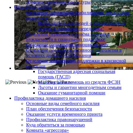
Административные процедуры
Отделения центра
Отделение социальной реабилитации, абилитации
инвалидов
Путеводитель для людей с инвалидностью
Услуга"Социальная передышка"
Отделение первичного приёма и оценки
нуждаемости в социальной поддержке
Отделение социальной помощи на дому
Отделение поддержки активного долголетия в
условиях дневного пребывания
Отделение комплексной поддержки в кризисной
ситуации
Государственная адресная социальная
помощь (ГАСП)
Материальная помощь из средств ФСЗН
Льготы и гарантии многодетным семьям
Оказание гуманитарной помощи
Профилактика домашнего насилия
Основные виды семейного насилия
План обеспечения безопасности
Оказание услуги временного приюта
Профилактика правонарушений
Куда обратиться за помощью
Комната «агрессора»