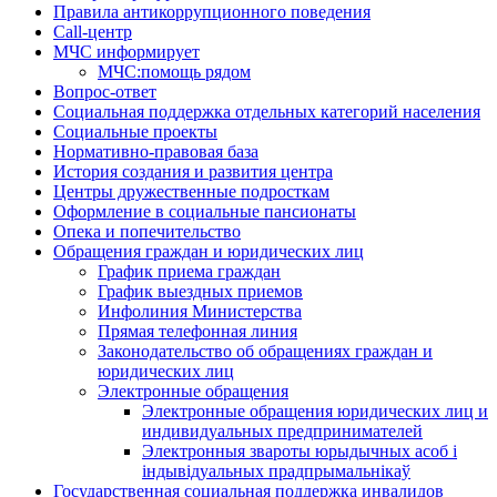
Правила антикоррупционного поведения
Call-центр
МЧС информирует
МЧС:помощь рядом
Вопрос-ответ
Социальная поддержка отдельных категорий населения
Социальные проекты
Нормативно-правовая база
История создания и развития центра
Центры дружественные подросткам
Оформление в социальные пансионаты
Опека и попечительство
Обращения граждан и юридических лиц
График приема граждан
График выездных приемов
Инфолиния Министерства
Прямая телефонная линия
Законодательство об обращениях граждан и
юридических лиц
Электронные обращения
Электронные обращения юридических лиц и
индивидуальных предпринимателей
Электронныя звароты юрыдычных асоб і
індывідуальных прадпрымальнікаў
Государственная социальная поддержка инвалидов