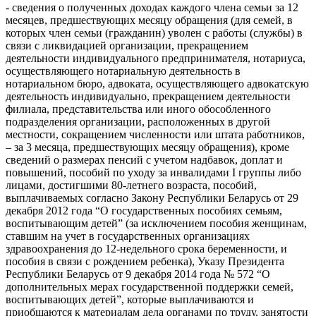
- сведения о полученных доходах каждого члена семьи за 12
месяцев, предшествующих месяцу обращения (для семей, в
которых член семьи (гражданин) уволен с работы (службы) в
связи с ликвидацией организации, прекращением
деятельности индивидуального предпринимателя, нотариуса,
осуществляющего нотариальную деятельность в
нотариальном бюро, адвоката, осуществляющего адвокатскую
деятельность индивидуально, прекращением деятельности
филиала, представительства или иного обособленного
подразделения организации, расположенных в другой
местности, сокращением численности или штата работников,
– за 3 месяца, предшествующих месяцу обращения), кроме
сведений о размерах пенсий с учетом надбавок, доплат и
повышений, пособий по уходу за инвалидами I группы либо
лицами, достигшими 80-летнего возраста, пособий,
выплачиваемых согласно Закону Республики Беларусь от 29
декабря 2012 года “О государственных пособиях семьям,
воспитывающим детей” (за исключением пособия женщинам,
ставшим на учет в государственных организациях
здравоохранения до 12-недельного срока беременности, и
пособия в связи с рождением ребенка), Указу Президента
Республики Беларусь от 9 декабря 2014 года № 572 “О
дополнительных мерах государственной поддержки семей,
воспитывающих детей”, которые выплачиваются и
приобщаются к материалам дела органами по труду, занятости