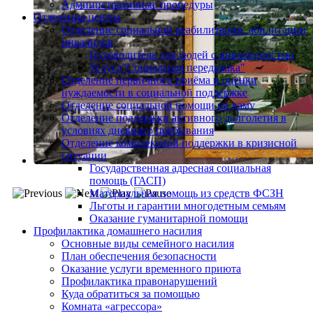
Административные процедуры
Отделения центра
Отделение социальной реабилитации, абилитации
инвалидов
Путеводитель для людей с инвалидностью
Услуга"Социальная передышка"
Отделение первичного приёма и оценки
нуждаемости в социальной поддержке
Отделение социальной помощи на дому
Отделение поддержки активного долголетия в
условиях дневного пребывания
Отделение комплексной поддержки в кризисной
ситуации
Государственная адресная социальная
помощь (ГАСП)
Материальная помощь из средств ФСЗН
Льготы и гарантии многодетным семьям
Оказание гуманитарной помощи
Профилактика домашнего насилия
Основные виды семейного насилия
План обеспечения безопасности
Оказание услуги временного приюта
Профилактика правонарушений
Куда обратиться за помощью
Комната «агрессора»