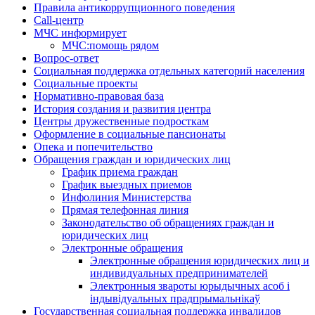
Правила антикоррупционного поведения
Call-центр
МЧС информирует
МЧС:помощь рядом
Вопрос-ответ
Социальная поддержка отдельных категорий населения
Социальные проекты
Нормативно-правовая база
История создания и развития центра
Центры дружественные подросткам
Оформление в социальные пансионаты
Опека и попечительство
Обращения граждан и юридических лиц
График приема граждан
График выездных приемов
Инфолиния Министерства
Прямая телефонная линия
Законодательство об обращениях граждан и
юридических лиц
Электронные обращения
Электронные обращения юридических лиц и
индивидуальных предпринимателей
Электронныя звароты юрыдычных асоб і
індывідуальных прадпрымальнікаў
Государственная социальная поддержка инвалидов