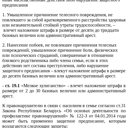
предписания
1. Умышленное причинение телесного повреждения, не
повлекшего за собой кратковременного расстройства здоровья
или незначительной стойкой утраты трудоспособности, –
влечет наложение штрафа в размере от десяти до тридцати
базовых величин или административный арест.
2. Нанесение побоев, не повлекшее причинения телесных
повреждений, умышленное причинение боли, физических
или психических страданий, совершенные в отношении
близкого родственника либо члена семьи, если в этих
действиях нет состава преступления, либо нарушение
защитного предписания – влекут наложение штрафа в размере
до десяти базовых величин или административный арест.
-
ст. 19.1
«Мелкое хулиганство» - влечет наложение штрафа в
размере от 2 до 30 базовых величин или административный
арест.
К правонарушителю в связи с насилием в семье согласно ст.31
Закона Республики Беларусь «Об основах деятельности по
профилактике правонарушений» № 122-З от 04.01.2014 года
может быть применено защитное предписание, которым
возлагаются следующие запреты: