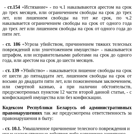
-
ст.154
«Истязание» - по ч.1 наказываются арестом на срок
до трех месяцев, или ограничением свободы на срок до трех
лет, или лишением свободы на тот же срок, по ч.2
наказывается ограничением свободы на срок от одного года
до трех лет или лишением свободы на срок от одного года до
пяти лет.
-
ст. 186
«Угроза убийством, причинением тяжких телесных
повреждений или уничтожением имущества» - наказывается
штрафом, или исправительными работами на срок до одного
года, или арестом на срок до шести месяцев.
-
ст. 139
«Убийство» - наказывается лишение свободы на срок
от шести до пятнадцати лет, лишением свободы на срок от
восьми до двадцати пяти лет, или пожизненным заключением,
или смертной казнью, а при наличии обстоятельств,
предусмотренных пунктом 12 части второй данной статьи, - с
конфискацией имущества или без конфискации.
Кодексом Республики Беларусь об административных
правонарушениях
так же предусмотрена ответственность за
правонарушения в быту:
- ст. 10.1.
Умышленное причинение телесного повреждения и
иные насильственные действия либо нарушение защитного