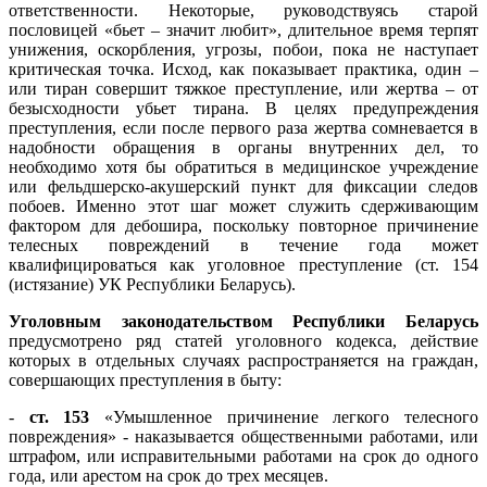
ответственности. Некоторые, руководствуясь старой
пословицей «бьет – значит любит», длительное время терпят
унижения, оскорбления, угрозы, побои, пока не наступает
критическая точка. Исход, как показывает практика, один –
или тиран совершит тяжкое преступление, или жертва – от
безысходности убьет тирана. В целях предупреждения
преступления, если после первого раза жертва сомневается в
надобности обращения в органы внутренних дел, то
необходимо хотя бы обратиться в медицинское учреждение
или фельдшерско-акушерский пункт для фиксации следов
побоев. Именно этот шаг может служить сдерживающим
фактором для дебошира, поскольку повторное причинение
телесных повреждений в течение года может
квалифицироваться как уголовное преступление (ст. 154
(истязание) УК Республики Беларусь).
Уголовным законодательством Республики Беларусь
предусмотрено ряд статей уголовного кодекса, действие
которых в отдельных случаях распространяется на граждан,
совершающих преступления в быту:
-
ст. 153
«Умышленное причинение легкого телесного
повреждения» - наказывается общественными работами, или
штрафом, или исправительными работами на срок до одного
года, или арестом на срок до трех месяцев.