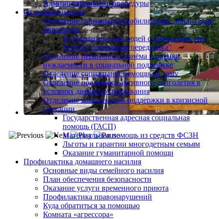
Административные процедуры
Отделения центра
Отделение социальной реабилитации, абилитации
инвалидов
Путеводитель для людей с инвалидностью
Услуга"Социальная передышка"
Отделение первичного приёма и оценки
нуждаемости в социальной поддержке
Отделение социальной помощи на дому
Отделение поддержки активного долголетия в
условиях дневного пребывания
Отделение комплексной поддержки в кризисной
ситуации
Государственная адресная социальная
помощь (ГАСП)
Материальная помощь из средств ФСЗН
Льготы и гарантии многодетным семьям
Оказание гуманитарной помощи
Профилактика домашнего насилия
Основные виды семейного насилия
План обеспечения безопасности
Оказание услуги временного приюта
Профилактика правонарушений
Куда обратиться за помощью
Комната «агрессора»