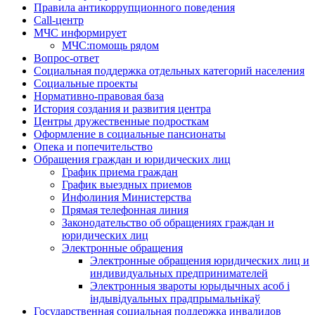
Правила антикоррупционного поведения
Call-центр
МЧС информирует
МЧС:помощь рядом
Вопрос-ответ
Социальная поддержка отдельных категорий населения
Социальные проекты
Нормативно-правовая база
История создания и развития центра
Центры дружественные подросткам
Оформление в социальные пансионаты
Опека и попечительство
Обращения граждан и юридических лиц
График приема граждан
График выездных приемов
Инфолиния Министерства
Прямая телефонная линия
Законодательство об обращениях граждан и
юридических лиц
Электронные обращения
Электронные обращения юридических лиц и
индивидуальных предпринимателей
Электронныя звароты юрыдычных асоб і
індывідуальных прадпрымальнікаў
Государственная социальная поддержка инвалидов