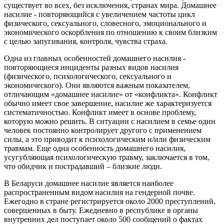
существует во всех, без исключения, странах мира. Домашнее
насилие - повторяющийся с увеличением частоты цикл
физического, сексуального, словесного, эмоционального и
экономического оскорбления по отношению к своим близким
с целью запугивания, контроля, чувства страха.
Одна из главных особенностей домашнего насилия -
повторяющиеся инциденты разных видов насилия
(физического, психологического, сексуального и
экономического). Они являются важным показателем,
отличающим «домашнее насилие» от «конфликта». Конфликт
обычно имеет свое завершение, насилие же характеризуется
систематичностью. Конфликт имеет в основе проблему,
которую можно решить. В ситуации с насилием в семье один
человек постоянно контролирует другого с применением
силы, а это приводит к психологическим и/или физическим
травмам. Еще одна особенность домашнего насилия,
усугубляющая психологическую травму, заключается в том,
что обидчик и пострадавший – близкие люди.
В Беларуси домашнее насилие является наиболее
распространенным видом насилия на гендерной почве.
Ежегодно в стране регистрируется около 2000 преступлений,
совершенных в быту. Ежедневно в республике в органы
внутренних дел поступает около 500 сообщений о фактах