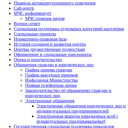
Правила антикоррупционного поведения
Call-центр
МЧС информирует
МЧС:помощь рядом
Вопрос-ответ
Социальная поддержка отдельных категорий населения
Социальные проекты
Нормативно-правовая база
История создания и развития центра
Центры дружественные подросткам
Оформление в социальные пансионаты
Опека и попечительство
Обращения граждан и юридических лиц
График приема граждан
График выездных приемов
Инфолиния Министерства
Прямая телефонная линия
Законодательство об обращениях граждан и
юридических лиц
Электронные обращения
Электронные обращения юридических лиц и
индивидуальных предпринимателей
Электронныя звароты юрыдычных асоб і
індывідуальных прадпрымальнікаў
Государственная социальная поддержка инвалидов