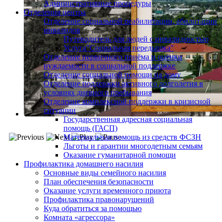
Административные процедуры
Отделения центра
Отделение социальной реабилитации, абилитации
инвалидов
Путеводитель для людей с инвалидностью
Услуга"Социальная передышка"
Отделение первичного приёма и оценки
нуждаемости в социальной поддержке
Отделение социальной помощи на дому
Отделение поддержки активного долголетия в
условиях дневного пребывания
Отделение комплексной поддержки в кризисной
ситуации
Государственная адресная социальная
помощь (ГАСП)
Материальная помощь из средств ФСЗН
Льготы и гарантии многодетным семьям
Оказание гуманитарной помощи
Профилактика домашнего насилия
Основные виды семейного насилия
План обеспечения безопасности
Оказание услуги временного приюта
Профилактика правонарушений
Куда обратиться за помощью
Комната «агрессора»