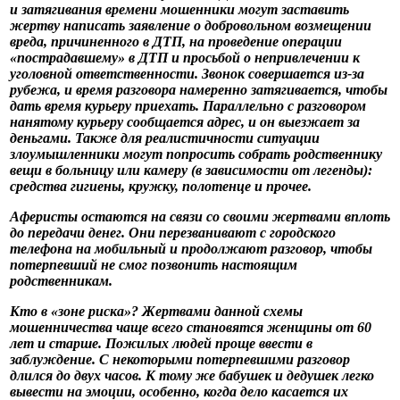
и затягивания времени мошенники могут заставить
жертву написать заявление о добровольном возмещении
вреда, причиненного в ДТП, на проведение операции
«пострадавшему» в ДТП и просьбой о непривлечении к
уголовной ответственности. Звонок совершается из-за
рубежа, и время разговора намеренно затягивается, чтобы
дать время курьеру приехать. Параллельно с разговором
нанятому курьеру сообщается адрес, и он выезжает за
деньгами. Также для реалистичности ситуации
злоумышленники могут попросить собрать родственнику
вещи в больницу или камеру (в зависимости от легенды):
средства гигиены, кружку, полотенце и прочее.
Аферисты остаются на связи со своими жертвами вплоть
до передачи денег. Они перезванивают с городского
телефона на мобильный и продолжают разговор, чтобы
потерпевший не смог позвонить настоящим
родственникам.
Кто в «зоне риска»? Жертвами данной схемы
мошенничества чаще всего становятся женщины от 60
лет и старше. Пожилых людей проще ввести в
заблуждение. С некоторыми потерпевшими разговор
длился до двух часов. К тому же бабушек и дедушек легко
вывести на эмоции, особенно, когда дело касается их