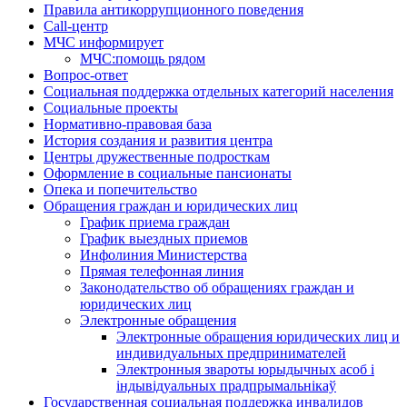
Правила антикоррупционного поведения
Call-центр
МЧС информирует
МЧС:помощь рядом
Вопрос-ответ
Социальная поддержка отдельных категорий населения
Социальные проекты
Нормативно-правовая база
История создания и развития центра
Центры дружественные подросткам
Оформление в социальные пансионаты
Опека и попечительство
Обращения граждан и юридических лиц
График приема граждан
График выездных приемов
Инфолиния Министерства
Прямая телефонная линия
Законодательство об обращениях граждан и
юридических лиц
Электронные обращения
Электронные обращения юридических лиц и
индивидуальных предпринимателей
Электронныя звароты юрыдычных асоб і
індывідуальных прадпрымальнікаў
Государственная социальная поддержка инвалидов