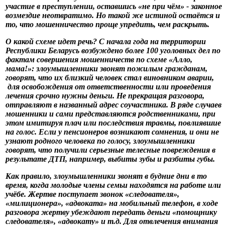
участие в преступлении, оставшись «не при чём» - законное
возмездие неотвратимо. Но такой же истиной остаётся и
то, что мошенничество проще упредить, чем раскрыть.
О какой схеме идет речь? С начала года на территории
Республики Беларусь возбуждено более 100 уголовных дел по
фактам совершения мошенничеств по схеме «Алло,
мама!»: злоумышленники звонят пожилым гражданам,
говорят, что их близкий человек стал виновником аварии,
для освобождения от ответственности или проведения
лечения срочно нужны деньги. Не прекращая разговора,
отправляют в названный адрес соучастника. В ряде случаев
мошенники и сами представляются родственниками, при
этом имитируя плач или последствия травмы, повлиявшие
на голос. Если у пенсионеров возникают сомнения, и они не
узнают родного человека по голосу, злоумышленники
говорят, что получили серьезные телесные повреждения в
результате ДТП, например, выбиты зубы и разбиты губы.
Как правило, злоумышленники звонят в будние дни в то
время, когда молодые члены семьи находятся на работе или
учёбе. Жертве поступает звонок «следователя»,
«милиционера», «адвоката» на мобильный телефон, в ходе
разговора жертву убеждают передать деньги «помощнику
следователя», «адвокату» и т.д. Для отвлечения внимания