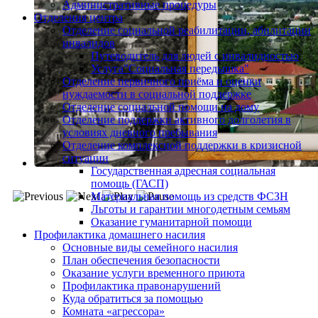
Административные процедуры
Отделения центра
Отделение социальной реабилитации, абилитации
инвалидов
Путеводитель для людей с инвалидностью
Услуга"Социальная передышка"
Отделение первичного приёма и оценки
нуждаемости в социальной поддержке
Отделение социальной помощи на дому
Отделение поддержки активного долголетия в
условиях дневного пребывания
Отделение комплексной поддержки в кризисной
ситуации
Государственная адресная социальная
помощь (ГАСП)
Материальная помощь из средств ФСЗН
Льготы и гарантии многодетным семьям
Оказание гуманитарной помощи
Профилактика домашнего насилия
Основные виды семейного насилия
План обеспечения безопасности
Оказание услуги временного приюта
Профилактика правонарушений
Куда обратиться за помощью
Комната «агрессора»