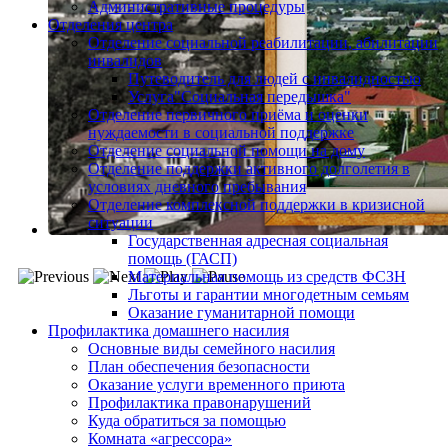
Административные процедуры
Отделения центра
Отделение социальной реабилитации, абилитации
инвалидов
Путеводитель для людей с инвалидностью
Услуга"Социальная передышка"
Отделение первичного приёма и оценки
нуждаемости в социальной поддержке
Отделение социальной помощи на дому
Отделение поддержки активного долголетия в
условиях дневного пребывания
Отделение комплексной поддержки в кризисной
ситуации
Государственная адресная социальная
помощь (ГАСП)
Материальная помощь из средств ФСЗН
Льготы и гарантии многодетным семьям
Оказание гуманитарной помощи
Профилактика домашнего насилия
Основные виды семейного насилия
План обеспечения безопасности
Оказание услуги временного приюта
Профилактика правонарушений
Куда обратиться за помощью
Комната «агрессора»