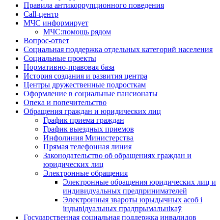
Правила антикоррупционного поведения
Call-центр
МЧС информирует
МЧС:помощь рядом
Вопрос-ответ
Социальная поддержка отдельных категорий населения
Социальные проекты
Нормативно-правовая база
История создания и развития центра
Центры дружественные подросткам
Оформление в социальные пансионаты
Опека и попечительство
Обращения граждан и юридических лиц
График приема граждан
График выездных приемов
Инфолиния Министерства
Прямая телефонная линия
Законодательство об обращениях граждан и
юридических лиц
Электронные обращения
Электронные обращения юридических лиц и
индивидуальных предпринимателей
Электронныя звароты юрыдычных асоб і
індывідуальных прадпрымальнікаў
Государственная социальная поддержка инвалидов