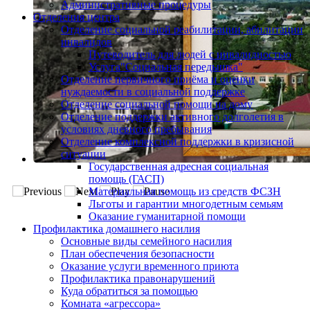
Административные процедуры
Отделения центра
Отделение социальной реабилитации, абилитации
инвалидов
Путеводитель для людей с инвалидностью
Услуга"Социальная передышка"
Отделение первичного приёма и оценки
нуждаемости в социальной поддержке
Отделение социальной помощи на дому
Отделение поддержки активного долголетия в
условиях дневного пребывания
Отделение комплексной поддержки в кризисной
ситуации
Государственная адресная социальная
помощь (ГАСП)
Материальная помощь из средств ФСЗН
Льготы и гарантии многодетным семьям
Оказание гуманитарной помощи
Профилактика домашнего насилия
Основные виды семейного насилия
План обеспечения безопасности
Оказание услуги временного приюта
Профилактика правонарушений
Куда обратиться за помощью
Комната «агрессора»