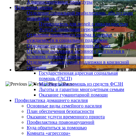
Административные процедуры
Отделения центра
Отделение социальной реабилитации, абилитации
инвалидов
Путеводитель для людей с инвалидностью
Услуга"Социальная передышка"
Отделение первичного приёма и оценки
нуждаемости в социальной поддержке
Отделение социальной помощи на дому
Отделение поддержки активного долголетия в
условиях дневного пребывания
Отделение комплексной поддержки в кризисной
ситуации
Государственная адресная социальная
помощь (ГАСП)
Материальная помощь из средств ФСЗН
Льготы и гарантии многодетным семьям
Оказание гуманитарной помощи
Профилактика домашнего насилия
Основные виды семейного насилия
План обеспечения безопасности
Оказание услуги временного приюта
Профилактика правонарушений
Куда обратиться за помощью
Комната «агрессора»