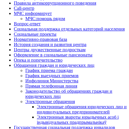
Правила антикоррупционного поведения
Call-центр
МЧС информирует
МЧС:помощь рядом
Вопрос-ответ
Социальная поддержка отдельных категорий населения
Социальные проекты
Нормативно-правовая база
История создания и развития центра
Центры дружественные подросткам
Оформление в социальные пансионаты
Опека и попечительство
Обращения граждан и юридических лиц
График приема граждан
График выездных приемов
Инфолиния Министерства
Прямая телефонная линия
Законодательство об обращениях граждан и
юридических лиц
Электронные обращения
Электронные обращения юридических лиц и
индивидуальных предпринимателей
Электронныя звароты юрыдычных асоб і
індывідуальных прадпрымальнікаў
Государственная социальная поддержка инвалидов