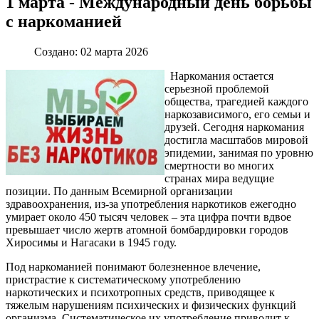
1 марта - Международный день борьбы
с наркоманией
Создано: 02 марта 2026
Наркомания остается
серьезной проблемой
общества, трагедией каждого
наркозависимого, его семьи и
друзей. Сегодня наркомания
достигла масштабов мировой
эпидемии, занимая по уровню
смертности во многих
странах мира ведущие
позиции. По данным Всемирной организации
здравоохранения, из-за употребления наркотиков ежегодно
умирает около 450 тысяч человек – эта цифра почти вдвое
превышает число жертв атомной бомбардировки городов
Хиросимы и Нагасаки в 1945 году.
Под наркоманией понимают болезненное влечение,
пристрастие к систематическому употреблению
наркотических и психотропных средств, приводящее к
тяжелым нарушениям психических и физических функций
организма. Систематическое их употребление приводит к