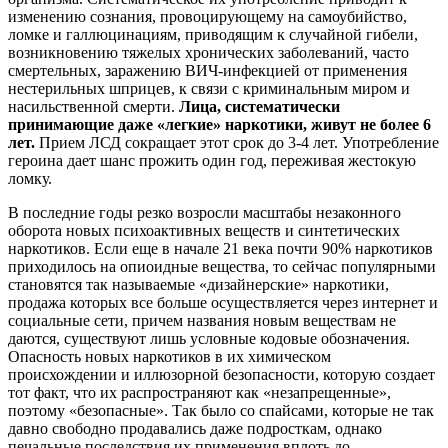
изменению сознания, провоцирующему на самоубийство,
ломке и галлюцинациям, приводящим к случайной гибели,
возникновению тяжелых хронических заболеваний, часто
смертельных, заражению ВИЧ-инфекцией от применения
нестерильных шприцев, к связи с криминальным миром и
насильственной смерти.
Лица, систематически
принимающие даже «легкие» наркотики, живут не более 6
лет.
Прием ЛСД сокращает этот срок до 3-4 лет. Употребление
героина дает шанс прожить один год, переживая жестокую
ломку.
В последние годы резко возросли масштабы незаконного
оборота новых психоактивных веществ и синтетических
наркотиков. Если еще в начале 21 века почти 90% наркотиков
приходилось на опиоидные вещества, то сейчас популярными
становятся так называемые «дизайнерские» наркотики,
продажа которых все больше осуществляется через интернет и
социальные сети, причем названия новым веществам не
даются, существуют лишь условные кодовые обозначения.
Опасность новых наркотиков в их химическом
происхождении и иллюзорной безопасности, которую создает
тот факт, что их распространяют как «незапрещенные»,
поэтому «безопасные». Так было со спайсами, которые не так
давно свободно продавались даже подросткам, однако
печальные последствия их применения вплоть до