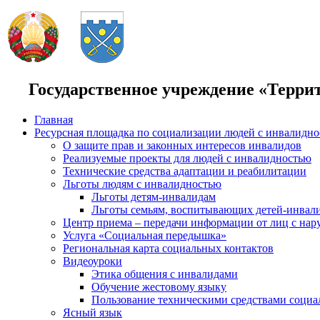
Государственное учреждение «Терри
Главная
Ресурсная площадка по социализации людей с инвалидн
О защите прав и законных интересов инвалидов
Реализуемые проекты для людей с инвалидностью
Технические средства адаптации и реабилитации
Льготы людям с инвалидностью
Льготы детям-инвалидам
Льготы семьям, воспитывающих детей-инвал
Центр приема – передачи информации от лиц с нар
Услуга «Социальная передышка»
Региональная карта социальных контактов
Видеоуроки
Этика общения с инвалидами
Обучение жестовому языку
Пользование техническими средствами социа
Ясный язык