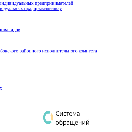
 индивидуальных предпринимателей
відуальных прадпрымальнікаў
инвалидов
бокского районного исполнительного комитета
х