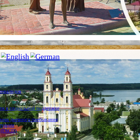
инвалидов
ти в социальной поддержке
овиях дневного пребывания
туации
 (ГАСП)