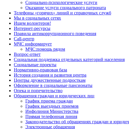
Социально-психологические услуги
Оказание услуги социального патроната
Телефоны «горячих» линий и справочных служб
Мы в социальных сетях
Ищем волонтеров!
Интернет-ресурсы
Правила антикоррупционного поведения
Call-центр
МЧС информирует
МЧС:помощь рядом
Вопрос-ответ
Социальная поддержка отдельных категорий населения
Социальные проекты
Нормативно-правовая база
История создания и развития центра
Центры дружественные подросткам
Оформление в социальные пансионаты
Опека и попечительство
Обращения граждан и юридических лиц
График приема граждан
График выездных приемов
Инфолиния Министерства
Прямая телефонная линия
Законодательство об обращениях граждан и юриди
Электронные обращения