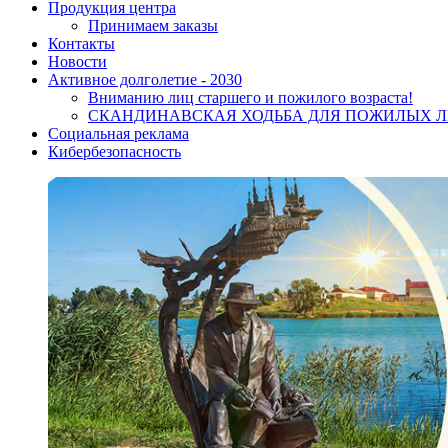
Продукция центра
Принимаем заказы
Контакты
Новости
Активное долголетие - 2030
Вниманию лиц старшего и пожилого возраста!
CКАНДИНАВСКАЯ ХОДЬБА ДЛЯ ПОЖИЛЫХ 
Социальная реклама
Кибербезопасность