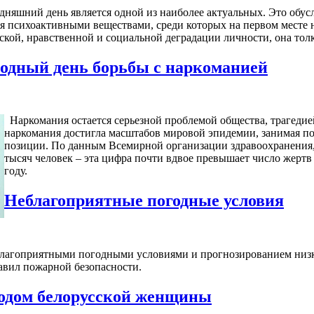
дняшний день является одной из наиболее актуальных. Это об
я психоактивными веществами, среди которых на первом месте н
ской, нравственной и социальной деградации личности, она тол
родный день борьбы с наркоманией
Наркомания остается серьезной проблемой общества, трагедией
наркомания достигла масштабов мировой эпидемии, занимая п
позиции. По данным Всемирной организации здравоохранения, 
тысяч человек – эта цифра почти вдвое превышает число жерт
году.
Неблагоприятные погодные условия
лагоприятными погодными условиями и прогнозированием низки
авил пожарной безопасности.
 Годом белорусской женщины