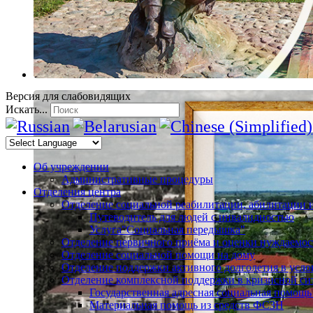
Версия для слабовидящих
Искать...
Об учреждении
Административные процедуры
Отделения центра
Отделение социальной реабилитации, абилитации 
Путеводитель для людей с инвалидностью
Услуга"Социальная передышка"
Отделение первичного приёма и оценки нуждаемос
Отделение социальной помощи на дому
Отделение поддержки активного долголетия в усл
Отделение комплексной поддержки в кризисной си
Государственная адресная социальная помощь
Материальная помощь из средств ФСЗН