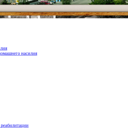
илия
домашнего насилия
 реабилитации