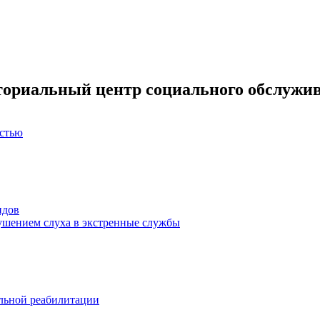
ториальный центр социального обслужив
остью
идов
ушением слуха в экстренные службы
льной реабилитации