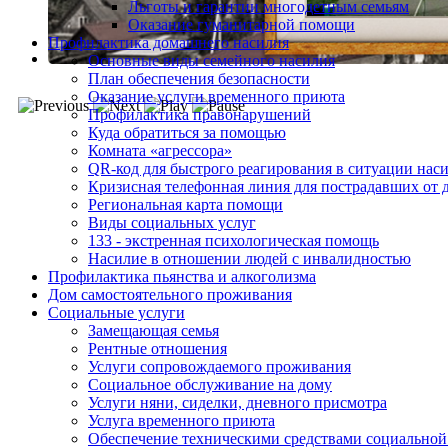
Льготы и гарантии многодетным семьям
Оказание гуманитарной помощи
Профилактика домашнего насилия
Основные виды семейного насилия
План обеспечения безопасности
Оказание услуги временного приюта
Профилактика правонарушений
Куда обратиться за помощью
Комната «агрессора»
QR-код для быстрого реагирования в ситуации нас
Кризисная телефонная линия для пострадавших от 
Региональная карта помощи
Виды социальных услуг
133 - экстренная психологическая помощь
Насилие в отношении людей с инвалидностью
Профилактика пьянства и алкоголизма
Дом самостоятельного проживания
Социальные услуги
Замещающая семья
Рентные отношения
Услуги сопровождаемого проживания
Социальное обслуживание на дому
Услуги няни, сиделки, дневного присмотра
Услуга временного приюта
Обеспечение техническими средствами социальной